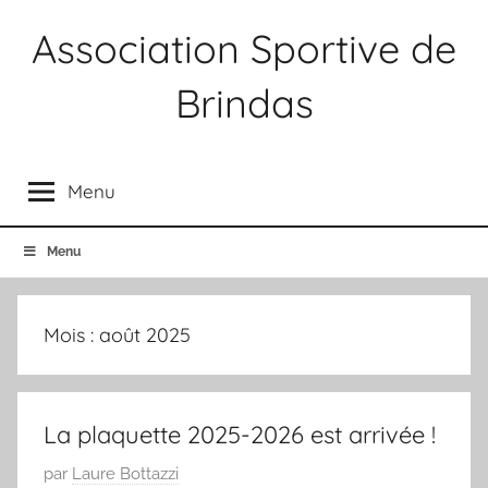
Aller
Association Sportive de
au
contenu
Brindas
Association
Sportive
Menu
Brindas
Menu
Mois :
août 2025
La plaquette 2025-2026 est arrivée !
P
par
Laure Bottazzi