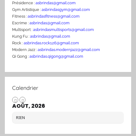
Présidence :
asbrindas@gmail.com
Gym Artistique :
asbrindasgym@gmail.com
Fitness :
asbrindasfitness@gmail.com
Escrime :
asbrindas@gmail.com
Multisport :
asbrindasmultisports@gmail.com
Kung Fu :
asbrindas@gmail.com
Rock :
asbrindas.rock126@gmail.com
Modern Jazz :
asbrindas.modernjazz@gmail.com
Qi Gong :
asbrindas.qigong@gmail.com
Calendrier
AOÛT, 2026
RIEN