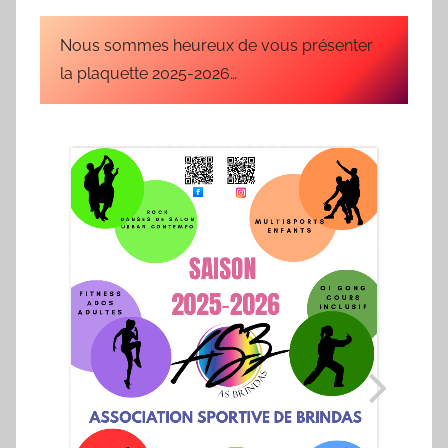
u
b
Nous sommes heureux de vous présenter
l
la plaquette 2025-2026…
i
é
l
e
0
9
/
0
3
/
1
9
6
9