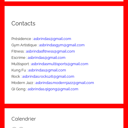
Contacts
Présidence :
asbrindas@gmail.com
Gym Artistique :
asbrindasgym@gmail.com
Fitness :
asbrindasfitness@gmail.com
Escrime :
asbrindas@gmail.com
Multisport :
asbrindasmultisports@gmail.com
Kung Fu :
asbrindas@gmail.com
Rock :
asbrindas.rock126@gmail.com
Modern Jazz :
asbrindas.modernjazz@gmail.com
Qi Gong :
asbrindas.qigong@gmail.com
Calendrier