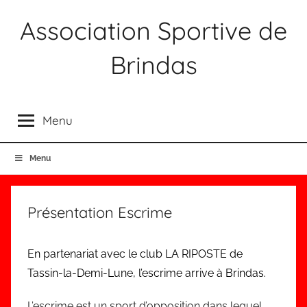
Aller
Association Sportive de
au
contenu
Brindas
Association
Sportive
Menu
Brindas
Menu
Présentation Escrime
En partenariat avec le club LA RIPOSTE de
Tassin-la-Demi-Lune, l’escrime arrive à Brindas.
L’escrime est un sport d’opposition dans lequel