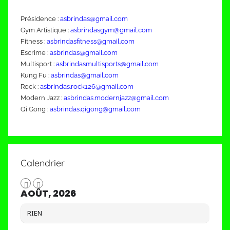
Présidence :
asbrindas@gmail.com
Gym Artistique :
asbrindasgym@gmail.com
Fitness :
asbrindasfitness@gmail.com
Escrime :
asbrindas@gmail.com
Multisport :
asbrindasmultisports@gmail.com
Kung Fu :
asbrindas@gmail.com
Rock :
asbrindas.rock126@gmail.com
Modern Jazz :
asbrindas.modernjazz@gmail.com
Qi Gong :
asbrindas.qigong@gmail.com
Calendrier
AOÛT, 2026
RIEN