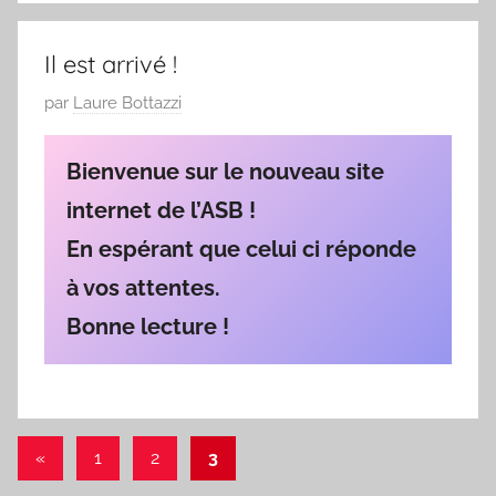
3
/
Il est arrivé !
1
9
P
par
Laure Bottazzi
6
u
9
b
Bienvenue sur le nouveau site
l
internet de l’ASB !
i
En espérant que celui ci réponde
é
l
à vos attentes.
e
Bonne lecture !
0
9
/
0
Pagination
3
Publications
«
1
2
3
/
précédentes
des