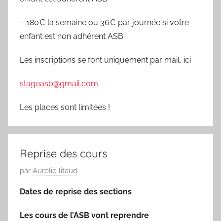
– 180€ la semaine ou 36€ par journée si votre
enfant est non adhérent ASB
Les inscriptions se font uniquement par mail, ici
stageasb@gmail.com
Les places sont limitées !
Reprise des cours
P
par
Aurelie litaud
u
Dates de reprise des sections
b
l
Les cours de l’ASB vont reprendre