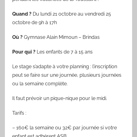
i
é
Quand ?
Du lundi 21 octobre au vendredi 25
l
octobre de 9h à 17h
e
0
Où ?
Gymnase Alain Mimoun – Brindas
9
/
Pour qui ?
Les enfants de 7 à 15 ans
0
Le stage s’adapte à votre planning : l’inscription
3
/
peut se faire sur une journée, plusieurs journées
1
ou la semaine complète.
9
Il faut prévoir un pique-nique pour le midi.
6
9
Tarifs :
– 160€ la semaine ou 32€ par journée si votre
enfant est adhérent ASB