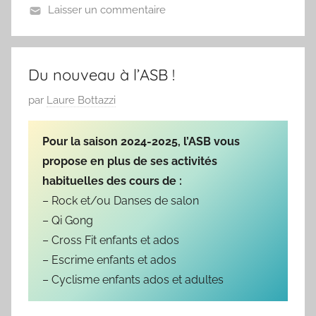
Laisser un commentaire
N
o
n
Du nouveau à l’ASB !
c
P
par
Laure Bottazzi
l
u
a
b
s
Pour la saison 2024-2025, l’ASB vous
l
s
propose en plus de ses activités
i
é
habituelles des cours de :
é
– Rock et/ou Danses de salon
l
– Qi Gong
e
– Cross Fit enfants et ados
0
– Escrime enfants et ados
9
– Cyclisme enfants ados et adultes
/
0