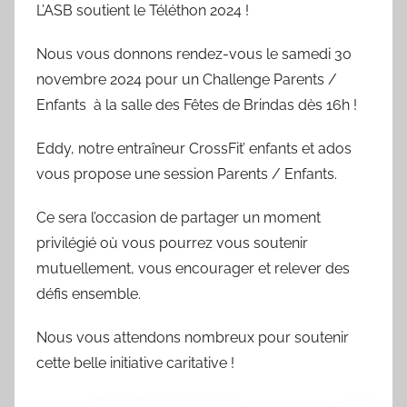
L’ASB soutient le Téléthon 2024 !
b
l
Nous vous donnons rendez-vous le samedi 30
i
novembre 2024 pour un Challenge Parents /
é
Enfants à la salle des Fêtes de Brindas dès 16h !
l
e
Eddy, notre entraîneur CrossFit’ enfants et ados
0
vous propose une session Parents / Enfants.
9
/
Ce sera l’occasion de partager un moment
0
privilégié où vous pourrez vous soutenir
3
mutuellement, vous encourager et relever des
/
défis ensemble.
1
9
Nous vous attendons nombreux pour soutenir
6
cette belle initiative caritative !
9