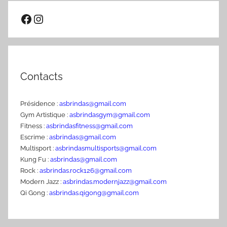
1
publications
Facebook
Instagram
9
6
9
Contacts
Présidence :
asbrindas@gmail.com
Gym Artistique :
asbrindasgym@gmail.com
Fitness :
asbrindasfitness@gmail.com
Escrime :
asbrindas@gmail.com
Multisport :
asbrindasmultisports@gmail.com
Kung Fu :
asbrindas@gmail.com
Rock :
asbrindas.rock126@gmail.com
Modern Jazz :
asbrindas.modernjazz@gmail.com
Qi Gong :
asbrindas.qigong@gmail.com