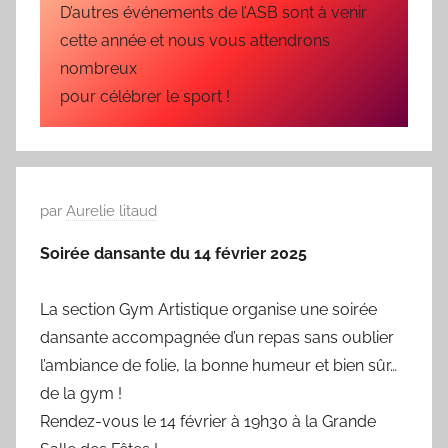
i
D’autres événements de l’ASB sont à venir
é
cette année et nous vous attendrons
l
nombreux
e
pour célébrer le sport !
0
9
/
0
3
P
par
Aurelie litaud
/
u
Soirée dansante du 14 février 2025
1
b
9
l
La section Gym Artistique organise une soirée
6
i
dansante accompagnée d’un repas sans oublier
9
é
l’ambiance de folie, la bonne humeur et bien sûr…
l
e
de la gym !
0
Rendez-vous le 14 février à 19h30 à la Grande
9