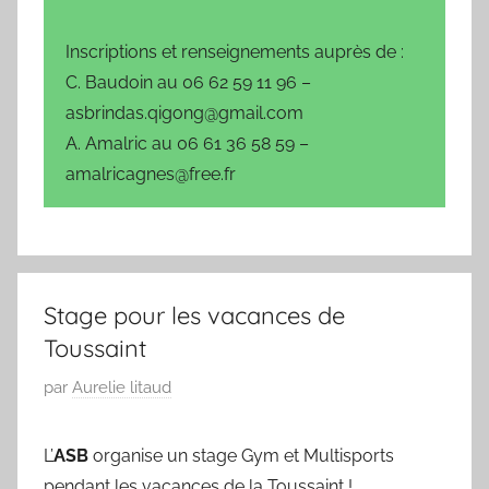
Inscriptions et renseignements auprès de :
C. Baudoin au 06 62 59 11 96 –
asbrindas.qigong@gmail.com
A. Amalric au 06 61 36 58 59 –
amalricagnes@free.fr
Stage pour les vacances de
Toussaint
P
par
Aurelie litaud
u
b
L’
ASB
organise un stage Gym et Multisports
l
pendant les vacances de la Toussaint !