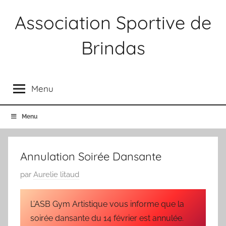
Aller
Association Sportive de
au
contenu
Brindas
Association
Sportive
Menu
Brindas
Menu
Annulation Soirée Dansante
P
par
Aurelie litaud
u
b
L’ASB Gym Artistique vous informe que la
l
soirée dansante du 14 février est annulée.