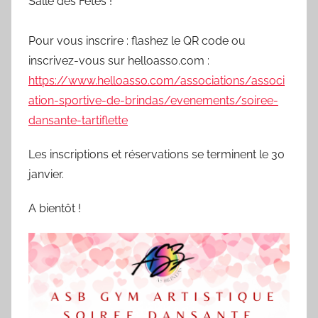
Salle des Fêtes !
/
0
Pour vous inscrire : flashez le QR code ou
3
inscrivez-vous sur helloasso.com :
/
https://www.helloasso.com/associations/associ
1
ation-sportive-de-brindas/evenements/soiree-
9
dansante-tartiflette
6
9
Les inscriptions et réservations se terminent le 30
janvier.
A bientôt !