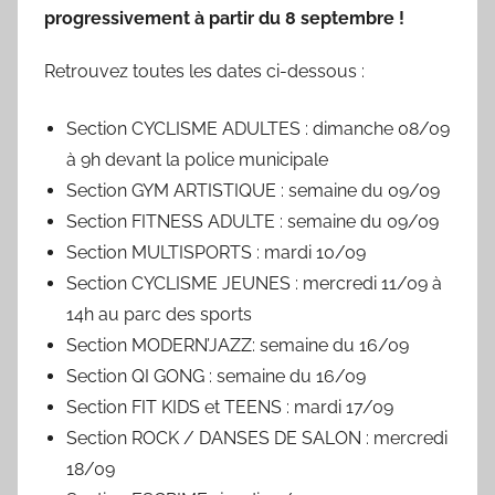
i
progressivement à partir du 8 septembre !
é
l
Retrouvez toutes les dates ci-dessous :
e
0
Section CYCLISME ADULTES : dimanche 08/09
9
à 9h devant la police municipale
/
Section GYM ARTISTIQUE : semaine du 09/09
0
Section FITNESS ADULTE : semaine du 09/09
3
Section MULTISPORTS : mardi 10/09
/
Section CYCLISME JEUNES : mercredi 11/09 à
1
14h au parc des sports
9
Section MODERN’JAZZ: semaine du 16/09
6
9
Section QI GONG : semaine du 16/09
Section FIT KIDS et TEENS : mardi 17/09
Section ROCK / DANSES DE SALON : mercredi
18/09