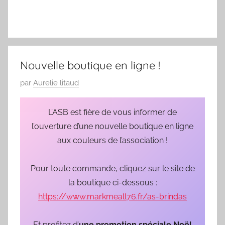
Nouvelle boutique en ligne !
P
par
Aurelie litaud
u
b
L’ASB est fière de vous informer de
l
l’ouverture d’une nouvelle boutique en ligne
i
aux couleurs de l’association !
é
l
Pour toute commande, cliquez sur le site de
e
la boutique ci-dessous :
0
https://www.markmeall76.fr/as-brindas
9
/
Et profitez d’
une promotion spéciale Noël