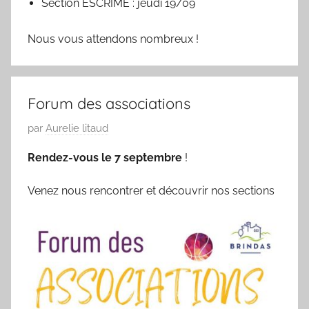
Section ESCRIME : jeudi 19/09
Nous vous attendons nombreux !
Forum des associations
P
par
Aurelie litaud
u
Rendez-vous le 7 septembre
!
b
l
Venez nous rencontrer et découvrir nos sections
i
é
l
e
0
9
/