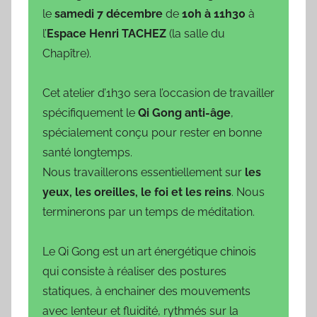
é
le
samedi 7 décembre
de
10h à 11h30
à
l
l’
Espace Henri TACHEZ
(la salle du
e
Chapître).
0
9
Cet atelier d’1h30 sera l’occasion de travailler
/
spécifiquement le
Qi Gong anti-âge
,
0
spécialement conçu pour rester en bonne
3
/
santé longtemps.
1
Nous travaillerons essentiellement sur
les
9
yeux, les oreilles, le foi et les reins
. Nous
6
terminerons par un temps de méditation.
9
Le Qi Gong est un art énergétique chinois
qui consiste à réaliser des postures
statiques, à enchainer des mouvements
avec lenteur et fluidité, rythmés sur la