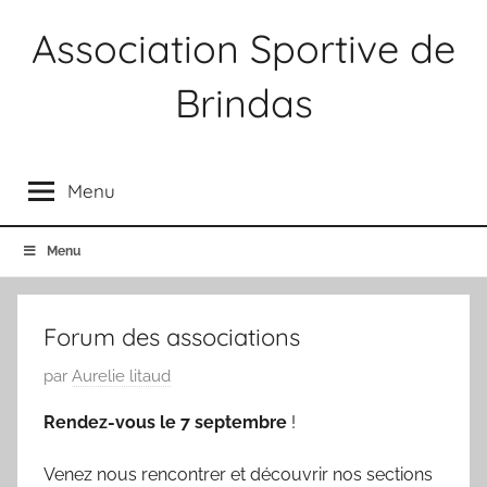
Aller
Association Sportive de
au
contenu
Brindas
Association
Sportive
Menu
Brindas
Menu
Forum des associations
P
par
Aurelie litaud
u
Rendez-vous le 7 septembre
!
b
l
Venez nous rencontrer et découvrir nos sections