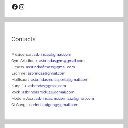
Facebook
Instagram
Contacts
Présidence :
asbrindas@gmail.com
Gym Artistique :
asbrindasgym@gmail.com
Fitness :
asbrindasfitness@gmail.com
Escrime :
asbrindas@gmail.com
Multisport :
asbrindasmultisports@gmail.com
Kung Fu :
asbrindas@gmail.com
Rock :
asbrindas.rock126@gmail.com
Modern Jazz :
asbrindas.modernjazz@gmail.com
Qi Gong :
asbrindas.qigong@gmail.com