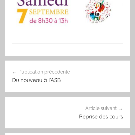
N
Navigation
o
Publication précédente
de
n
Du nouveau à l’ASB !
c
l’article
l
a
s
Article suivant
s
Reprise des cours
é