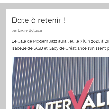
Date à retenir !
P
par
Laure Bottazzi
u
Le Gala de Modern Jazz aura lieu le 7 juin 2026 à L’
b
Isabelle de l’ASB et Gaby de Créa’dance s’unissent p
l
i
é
l
e
0
9
/
0
3