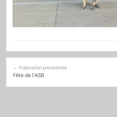
N
Navigation
o
Publication précédente
n
de
Fête de l’ASB
c
l’article
l
a
s
s
é