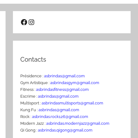
Facebook
Instagram
Contacts
Présidence :
asbrindas@gmail.com
Gym Artistique :
asbrindasgym@gmail.com
Fitness :
asbrindasfitness@gmail.com
Escrime :
asbrindas@gmail.com
Multisport :
asbrindasmultisports@gmail.com
Kung Fu :
asbrindas@gmail.com
Rock :
asbrindas.rock126@gmail.com
Modern Jazz :
asbrindas.modernjazz@gmail.com
Qi Gong :
asbrindas.qigong@gmail.com