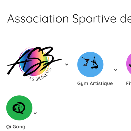
Aller
au
Association Sportive d
contenu
Association
Sportive
Brindas
Gym Artistique
Fi
Qi Gong