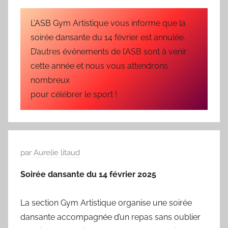
u
b
L’ASB Gym Artistique vous informe que la
l
soirée dansante du 14 février est annulée.
i
D’autres événements de l’ASB sont à venir
é
cette année et nous vous attendrons
l
nombreux
e
pour célébrer le sport !
0
9
/
0
3
P
par
Aurelie litaud
/
u
Soirée dansante du 14 février 2025
1
b
9
l
La section Gym Artistique organise une soirée
6
i
dansante accompagnée d’un repas sans oublier
9
é