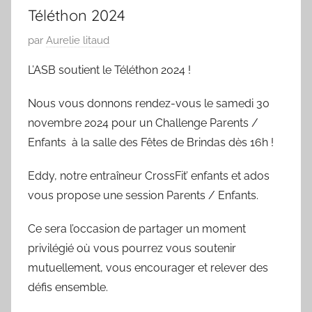
Téléthon 2024
P
par
Aurelie litaud
u
L’ASB soutient le Téléthon 2024 !
b
l
Nous vous donnons rendez-vous le samedi 30
i
novembre 2024 pour un Challenge Parents /
é
Enfants à la salle des Fêtes de Brindas dès 16h !
l
e
Eddy, notre entraîneur CrossFit’ enfants et ados
0
vous propose une session Parents / Enfants.
9
/
Ce sera l’occasion de partager un moment
0
privilégié où vous pourrez vous soutenir
3
mutuellement, vous encourager et relever des
/
défis ensemble.
1
9