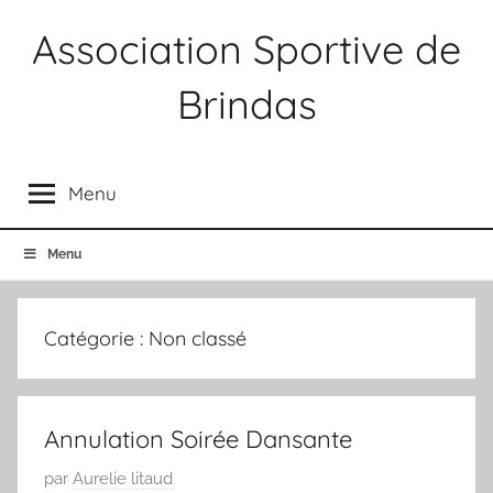
Aller
Association Sportive de
au
contenu
Brindas
Association
Sportive
Menu
Brindas
Menu
Catégorie :
Non classé
Annulation Soirée Dansante
P
par
Aurelie litaud