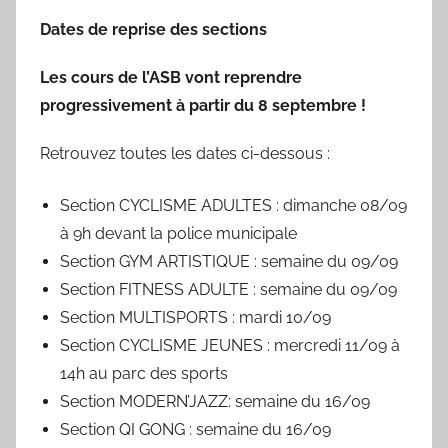
u
Dates de reprise des sections
b
l
Les cours de l’ASB vont reprendre
i
progressivement à partir du 8 septembre !
é
l
Retrouvez toutes les dates ci-dessous :
e
0
Section CYCLISME ADULTES : dimanche 08/09
9
à 9h devant la police municipale
/
Section GYM ARTISTIQUE : semaine du 09/09
0
Section FITNESS ADULTE : semaine du 09/09
3
Section MULTISPORTS : mardi 10/09
/
Section CYCLISME JEUNES : mercredi 11/09 à
1
14h au parc des sports
9
Section MODERN’JAZZ: semaine du 16/09
6
9
Section QI GONG : semaine du 16/09