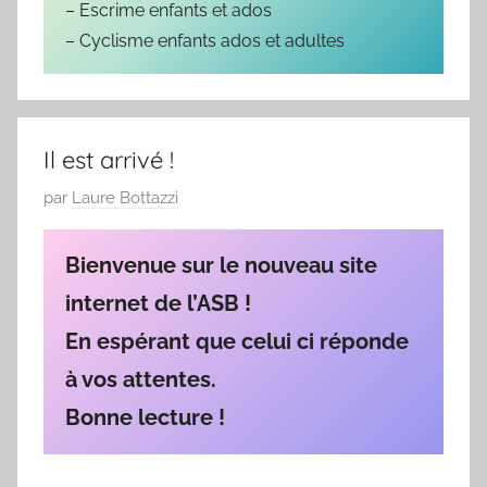
– Escrime enfants et ados
9
– Cyclisme enfants ados et adultes
/
0
3
/
Il est arrivé !
1
9
P
par
Laure Bottazzi
6
u
9
b
Bienvenue sur le nouveau site
l
internet de l’ASB !
i
En espérant que celui ci réponde
é
l
à vos attentes.
e
Bonne lecture !
0
9
/