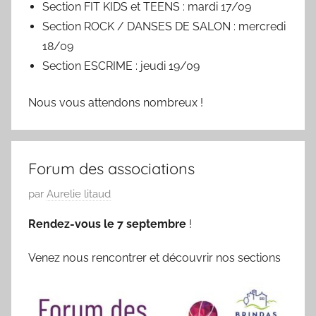
Section FIT KIDS et TEENS : mardi 17/09
Section ROCK / DANSES DE SALON : mercredi
18/09
Section ESCRIME : jeudi 19/09
Nous vous attendons nombreux !
Forum des associations
P
par
Aurelie litaud
u
Rendez-vous le 7 septembre
!
b
l
Venez nous rencontrer et découvrir nos sections
i
é
l