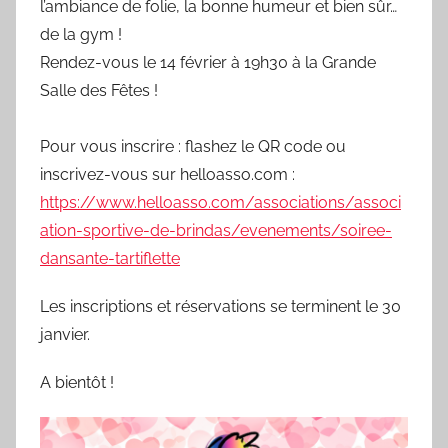
l’ambiance de folie, la bonne humeur et bien sûr…
l
e
de la gym !
0
Rendez-vous le 14 février à 19h30 à la Grande
9
Salle des Fêtes !
/
0
Pour vous inscrire : flashez le QR code ou
3
inscrivez-vous sur helloasso.com :
/
https://www.helloasso.com/associations/associ
1
ation-sportive-de-brindas/evenements/soiree-
9
dansante-tartiflette
6
9
Les inscriptions et réservations se terminent le 30
janvier.
A bientôt !