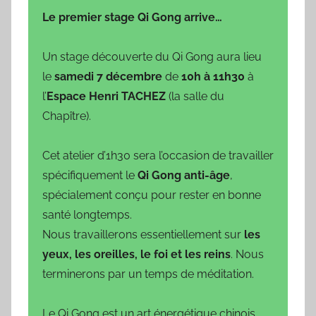
b
Le premier stage Qi Gong arrive…
l
i
Un stage découverte du Qi Gong aura lieu
é
le
samedi 7 décembre
de
10h à 11h30
à
l
l’
Espace Henri TACHEZ
(la salle du
e
Chapître).
0
9
Cet atelier d’1h30 sera l’occasion de travailler
/
spécifiquement le
Qi Gong anti-âge
,
0
spécialement conçu pour rester en bonne
3
/
santé longtemps.
1
Nous travaillerons essentiellement sur
les
9
yeux, les oreilles, le foi et les reins
. Nous
6
terminerons par un temps de méditation.
9
Le Qi Gong est un art énergétique chinois