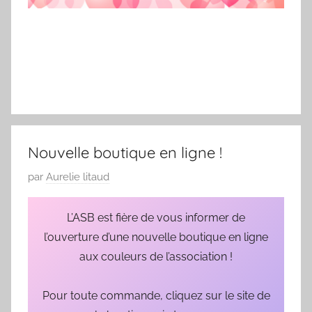
Nouvelle boutique en ligne !
P
par
Aurelie litaud
u
b
L’ASB est fière de vous informer de
l
l’ouverture d’une nouvelle boutique en ligne
i
aux couleurs de l’association !
é
l
Pour toute commande, cliquez sur le site de
e