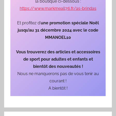
la boutique ci-dessous :
0
https://www.markmeall76.fr/as-brindas
9
/
Et profitez d’
une promotion spéciale Noël
0
jusqu’au 31 décembre 2024 avec le code
3
/
MMANOEL10
1
9
Vous trouverez des articles et accessoires
6
de sport pour adultes et enfants et
9
bientôt des nouveautés !
Nous ne manquerons pas de vous tenir au
courant !
A bientôt !