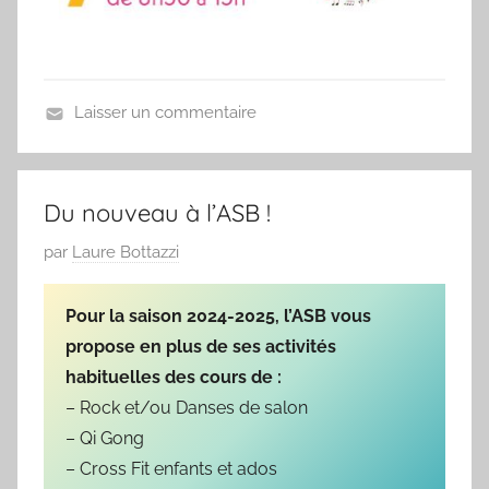
Laisser un commentaire
N
o
n
Du nouveau à l’ASB !
c
P
par
Laure Bottazzi
l
u
a
b
s
Pour la saison 2024-2025, l’ASB vous
l
s
propose en plus de ses activités
i
é
habituelles des cours de :
é
– Rock et/ou Danses de salon
l
– Qi Gong
e
– Cross Fit enfants et ados
0