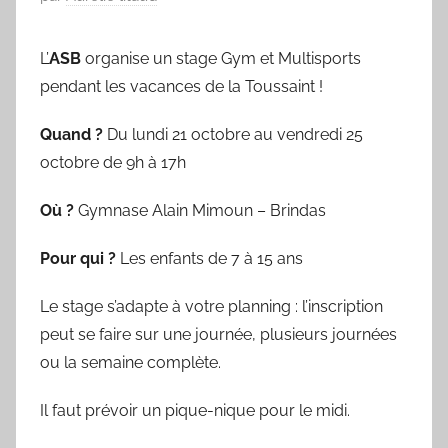
u
b
L’
ASB
organise un stage Gym et Multisports
l
pendant les vacances de la Toussaint !
i
é
Quand ?
Du lundi 21 octobre au vendredi 25
l
octobre de 9h à 17h
e
0
Où ?
Gymnase Alain Mimoun – Brindas
9
/
Pour qui ?
Les enfants de 7 à 15 ans
0
Le stage s’adapte à votre planning : l’inscription
3
/
peut se faire sur une journée, plusieurs journées
1
ou la semaine complète.
9
Il faut prévoir un pique-nique pour le midi.
6
9