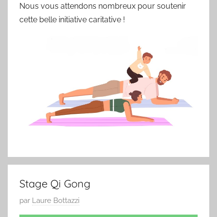
Nous vous attendons nombreux pour soutenir
6
cette belle initiative caritative !
9
Stage Qi Gong
P
par
Laure Bottazzi
u