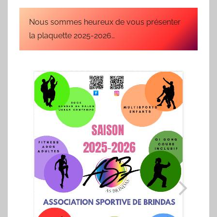
u
b
Nous sommes heureux de vous présenter
l
la plaquette 2025-2026…
i
é
l
e
0
9
/
0
3
/
1
9
6
9