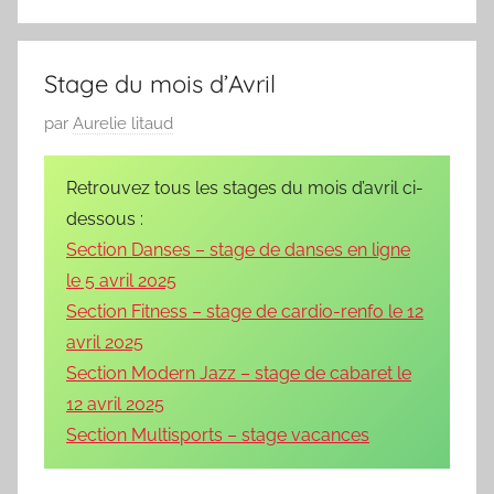
Stage du mois d’Avril
P
par
Aurelie litaud
u
b
Retrouvez tous les stages du mois d’avril ci-
l
dessous :
i
Section Danses – stage de danses en ligne
é
le 5 avril 2025
l
Section Fitness – stage de cardio-renfo le 12
e
avril 2025
0
Section Modern Jazz – stage de cabaret le
9
12 avril 2025
/
Section Multisports – stage vacances
0
3