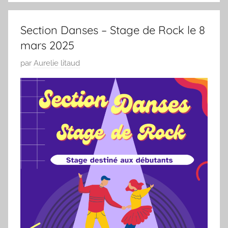
Section Danses – Stage de Rock le 8
mars 2025
P
par
Aurelie litaud
u
b
l
i
é
l
e
0
9
/
0
3