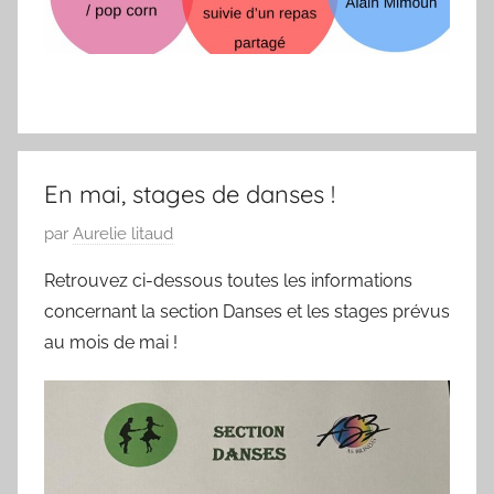
En mai, stages de danses !
P
par
Aurelie litaud
u
Retrouvez ci-dessous toutes les informations
b
concernant la section Danses et les stages prévus
l
au mois de mai !
i
é
l
e
0
9