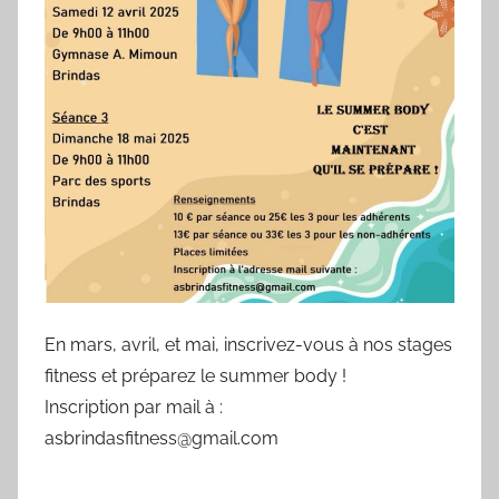
0
3
/
1
9
6
9
En mars, avril, et mai, inscrivez-vous à nos stages
fitness et préparez le summer body !
Inscription par mail à :
asbrindasfitness@gmail.com