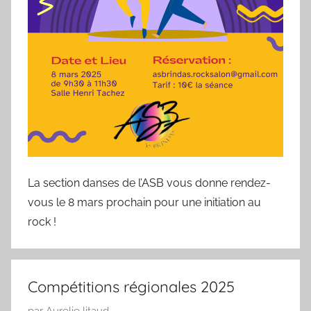
/
1
9
6
9
La section danses de l’ASB vous donne rendez-
vous le 8 mars prochain pour une initiation au
rock !
Compétitions régionales 2025