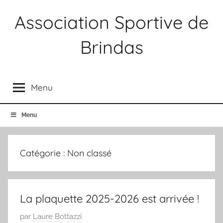
Aller
Association Sportive de
au
contenu
Brindas
Association
Sportive
Menu
Brindas
Menu
Catégorie :
Non classé
La plaquette 2025-2026 est arrivée !
P
par
Laure Bottazzi