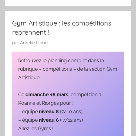
/
1
9
Gym Artistique : les compétitions
6
reprennent !
9
P
par
Aurelie litaud
u
b
Retrouvez le planning complet dans la
l
rubrique « compétitions » de la section Gym
i
Artistique.
é
l
Ce
dimanche 16 mars
, compétition à
e
Roanne et Riorges pour :
0
– équipe
niveau 8
(7/10 ans)
9
– équipe
niveau 6
( 7/12 ans)
/
Allez les Gyms !
0