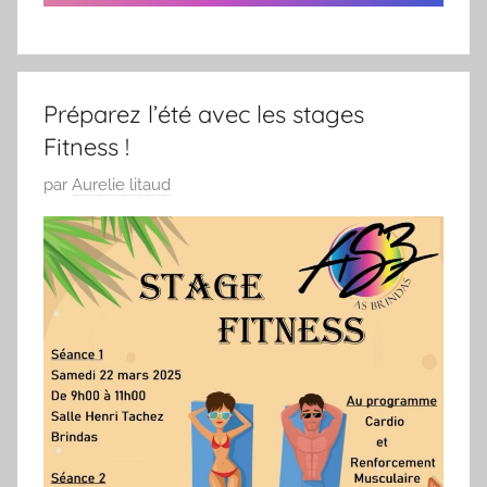
3
/
1
9
Préparez l’été avec les stages
6
Fitness !
9
P
par
Aurelie litaud
u
b
l
i
é
l
e
0
9
/