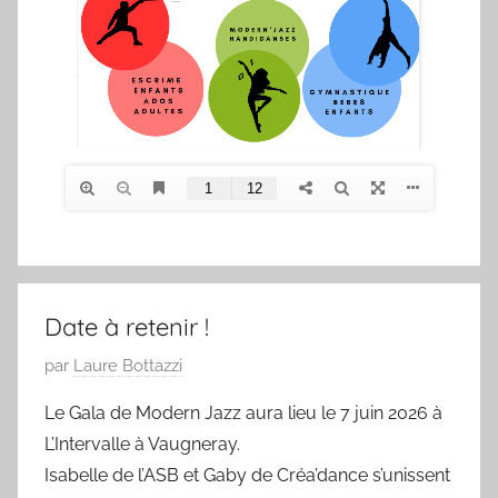
Date à retenir !
P
par
Laure Bottazzi
u
Le Gala de Modern Jazz aura lieu le 7 juin 2026 à
b
L’Intervalle à Vaugneray.
l
Isabelle de l’ASB et Gaby de Créa’dance s’unissent
i