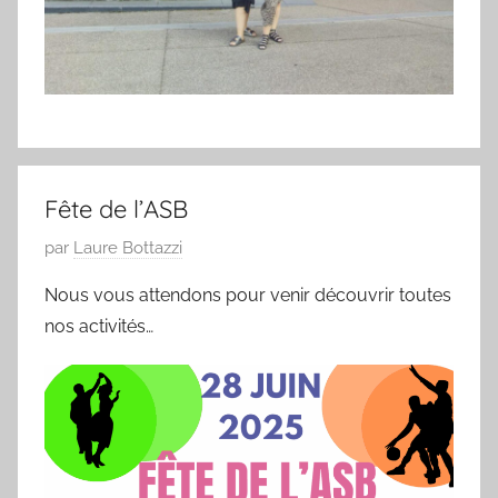
Fête de l’ASB
P
par
Laure Bottazzi
u
Nous vous attendons pour venir découvrir toutes
b
nos activités…
l
i
é
l
e
0