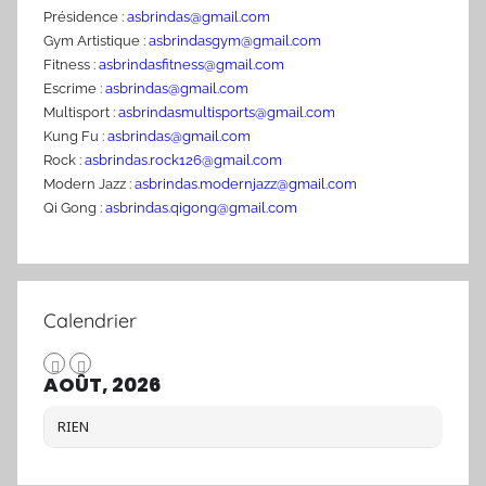
Présidence :
asbrindas@gmail.com
Gym Artistique :
asbrindasgym@gmail.com
Fitness :
asbrindasfitness@gmail.com
Escrime :
asbrindas@gmail.com
Multisport :
asbrindasmultisports@gmail.com
Kung Fu :
asbrindas@gmail.com
Rock :
asbrindas.rock126@gmail.com
Modern Jazz :
asbrindas.modernjazz@gmail.com
Qi Gong :
asbrindas.qigong@gmail.com
Calendrier
AOÛT, 2026
RIEN